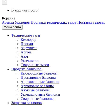
0
В корзине пусто!
Корзина
Аренда баллонов
Поставка технических газов
Поставка газовы
Меню сайта
Технические газы
Кислород
Пропан
Ацетилен
Аргон
Азот
Углекислота
Сварочные смеси
Продажа баллонов
Кислородные баллоны
Пропановые баллоны
Ацетиленовые баллоны
Аргоновые баллоны
Азотные баллоны
Углекислотные баллоны
Сварочные баллоны
Заправка баллонов